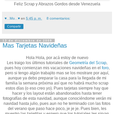
Feliz Scrap y Abrazos Gordos desde Venezuela
♥...Mo...♥
en
5:45 p. m.
8 comentarios:
Compartir
13 de diciembre de 2009
Mas Tarjetas Navideñas
Hola Hola, por acá estoy de nuevo
Les traigo los últimos tutoriales de
Geometría del Scrap
,
pues hoy comienzan mis vacaciones navideñas en el
foro
,
pero si tengo algún trabajito mas se los mostrare por aquí,
aunque ya debo preparar la casa para la llegada de mi
familia la semana próxima así que no habrá mucho scrap
estos días (o eso creo yo). Pues tarjetas siempre hay que
hacer y los layout están abandonados hasta tener
fotografías de esta navidad, aunque conociéndome verán mi
navidad hasta julio, pues aun no he terminado con las fotos
del verano que paso hace poco, je je je. Pues bien, les
muestro las tarjetitas y espero que los tutoriales les sirvan