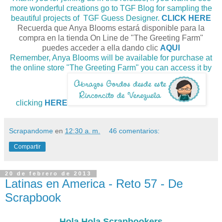
more wonderful creations go to TGF Blog for sampling the
beautiful projects of TGF Guess Designer.
CLICK HERE
Recuerda que Anya Blooms estará disponible para la
compra en la tienda On Line de "The Greeting Farm"
puedes acceder a ella dando clic
AQUI
Remember, Anya Blooms will be available for purchase at
the online store "The Greeting Farm" you can access it by
clicking
HERE
Scrapandome
en
12:30 a. m.
46 comentarios:
Compartir
20 de febrero de 2013
Latinas en America - Reto 57 - De
Scrapbook
Hola Hola Scrapbookers