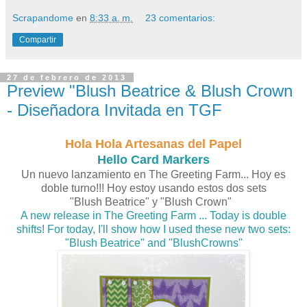
Scrapandome
en
8:33 a. m.
23 comentarios:
Compartir
27 de febrero de 2013
Preview "Blush Beatrice & Blush Crown
- Diseñadora Invitada en TGF
H
ola Hola Artesanas del Papel
Hello Card Markers
Un nuevo lanzamiento en The Greeting Farm... Hoy es
doble turno!!! Hoy estoy usando estos dos sets
"Blush
Beatrice
" y "Blush Crown"
A new release in The Greeting Farm ... Today is double
shifts!
For today, I'll show how I used these new two sets:
"
Blush
Beatrice" and "BlushCrowns"