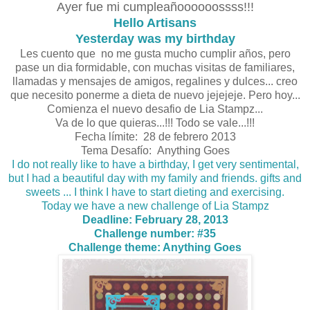
Ayer fue mi cumpleañoooooossss!!!
Hello Artisans
Yesterday was my birthday
Les cuento que no me gusta mucho cumplir años, pero
pase un dia formidable, con muchas visitas de familiares,
llamadas y mensajes de amigos, regalines y dulces... creo
que necesito ponerme a dieta de nuevo jejejeje. Pero hoy...
Comienza el nuevo desafio de Lia Stampz...
Va de lo que quieras...!!! Todo se vale...!!!
Fecha límite: 28 de febrero 2013
Tema Desafío: Anything Goes
I do not really like to have a birthday, I get very sentimental,
but I had a beautiful day with my family and friends.
gifts and
sweets ...
I think I have to start dieting and exercising.
Today we have a new challenge of Lia Stampz
Deadline: February 28, 2013
Challenge number: #35
Challenge theme: Anything Goes