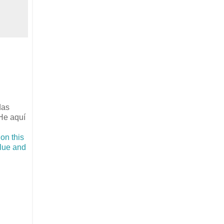
das
He aquí
on this
blue and