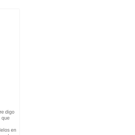
re digo
s que
delos en