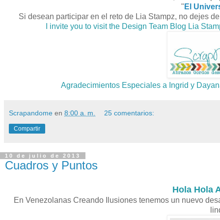
"
El Univer
Si desean participar en el reto de Lia Stampz, no dejes de 
I invite you to visit the Design Team Blog Lia Stam
Agradecimientos Especiales a Ingrid y Dayana
Scrapandome
en
8:00 a. m.
25 comentarios:
Compartir
10 de julio de 2013
Cuadros y Puntos
Hola Hola 
En Venezolanas Creando Ilusiones tenemos un nuevo desafí
lin