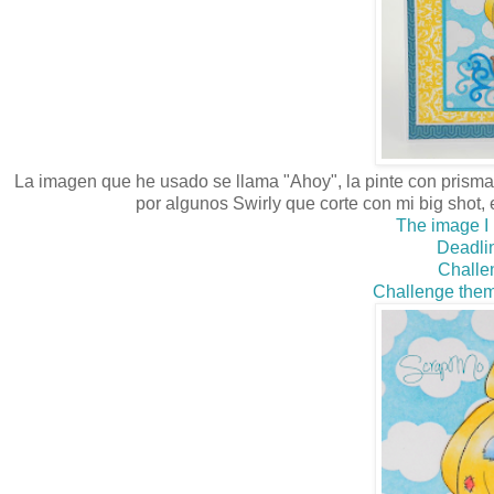
La imagen que he usado se llama "Ahoy", la pinte con prismaco
por algunos Swirly que corte con mi big shot, e
The image I 
Deadlin
Challe
Challenge them