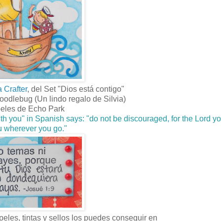
a Crafter
, del Set "Dios está contigo"
Doodlebug (Un lindo regalo de Silvia)
peles de Echo Park
with you" in Spanish says: "do not be discouraged, for the Lord y
u wherever you go."
peles, tintas y sellos los puedes conseguir en