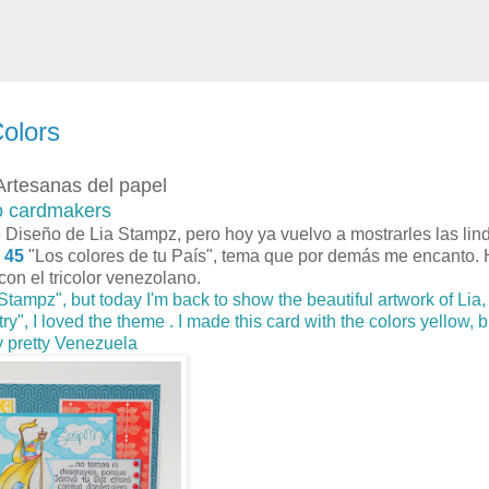
Colors
Artesanas del papel
o cardmakers
iseño de Lia Stampz, pero hoy ya vuelvo a mostrarles las lin
 45
"Los colores de tu País", tema que por demás me encanto. 
con el tricolor venezolano.
ampz", but today I'm back to show the beautiful artwork of Lia, 
ry", I loved the theme . I made this card with the colors yellow, 
y pretty Venezuela