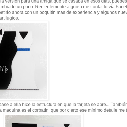
opia versión para una amiga que se casaba en esos días, puedes
cambiado un poco. Recientemente alguien me contacto vía Face
etirlo ahora con un poquitin mas de experiencia y algunos nue
artilugios.
ase a ella hice la estructura en que la tarjeta se abre... Tambié
 a maquina es el corbatín, que por cierto ese mínimo detalle me 