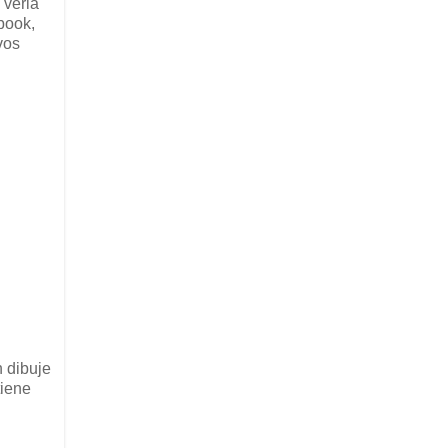
 verla
book,
vos
n dibuje
tiene