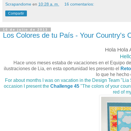
Scrapandome
en
10:28 a. m.
16 comentarios:
Compartir
16 de julio de 2013
Los Colores de tu País - Your Country's 
Hola Hola 
Hell
Hace unos meses estaba de vacaciones en el Equipo de D
ilustraciones de Lia, en esta oportunidad les presento el
Reto
lo que he hecho 
For about months I was on vacation in the Design Team "Lia St
occasion I present the
Challenge 45
"The colors of your count
red of m