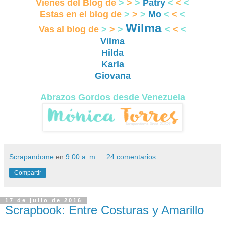
Vienes del Blog de
>
>
>
Patry
<
<
<
Estas en el blog de
>
>
>
Mo
<
<
<
Wilma
Vas al blog de
>
>
>
<
<
<
Vilma
Hilda
Karla
Giovana
Abrazos Gordos desde Venezuela
Scrapandome
en
9:00 a. m.
24 comentarios:
Compartir
17 de julio de 2016
Scrapbook: Entre Costuras y Amarillo