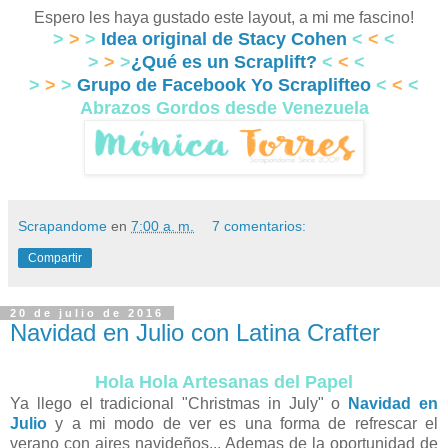
Espero les haya gustado este layout, a mi me fascino!
>
>
>
Idea original de Stacy Cohen
<
<
<
>
>
>
¿Qué es un Scraplift?
<
<
<
>
>
>
Grupo de Facebook Yo Scraplifteo
<
<
<
Abrazos Gordos desde Venezuela
Scrapandome
en
7:00 a. m.
7 comentarios:
Compartir
20 de julio de 2016
Navidad en Julio con Latina Crafter
Hola Hola Artesanas del Papel
Ya llego el tradicional "Christmas in July" o
Navidad en
Julio
y a mi modo de ver es una forma de refrescar el
verano con aires navideños... Ademas de la oportunidad de