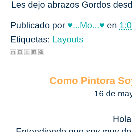
Les dejo abrazos Gordos desd
Publicado por
♥...Mo...♥
en
1:0
Etiquetas:
Layouts
Como Pintora So
16 de ma
Hola
Entendiendo que soy muy des