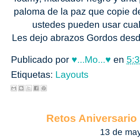
paloma de la paz que copie d
ustedes pueden usar cualq
Les dejo abrazos Gordos desd
Publicado por
♥...Mo...♥
en
5:3
Etiquetas:
Layouts
Retos Aniversario 
13 de ma