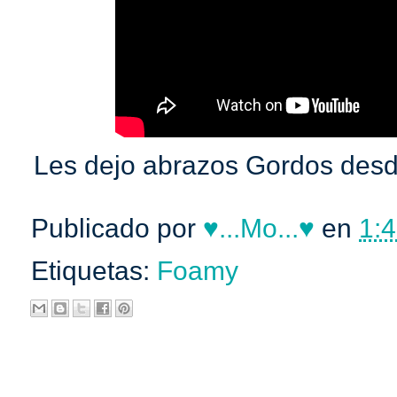
Les dejo abrazos Gordos desd
Publicado por
♥...Mo...♥
en
1:4
Etiquetas:
Foamy