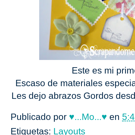
Este es mi prim
Escaso de materiales especi
Les dejo abrazos Gordos desd
Publicado por
♥...Mo...♥
en
5:4
Etiquetas:
Layouts