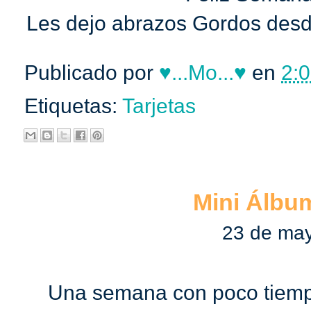
Les dejo abrazos Gordos desd
Publicado por
♥...Mo...♥
en
2:0
Etiquetas:
Tarjetas
Mini Álbu
23 de ma
Una semana con poco tiemp