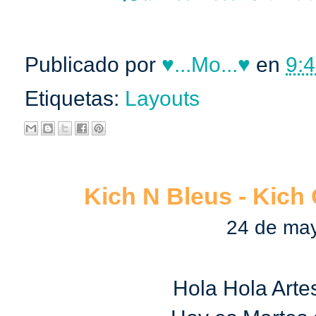
Publicado por
♥...Mo...♥
en
9:4
Etiquetas:
Layouts
Kich N Bleus - Kich
24 de ma
Hola Hola Arte