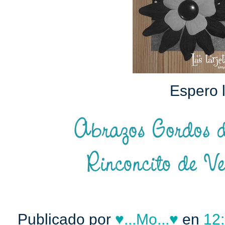
Espero 
Publicado por
♥...Mo...♥
en
12: