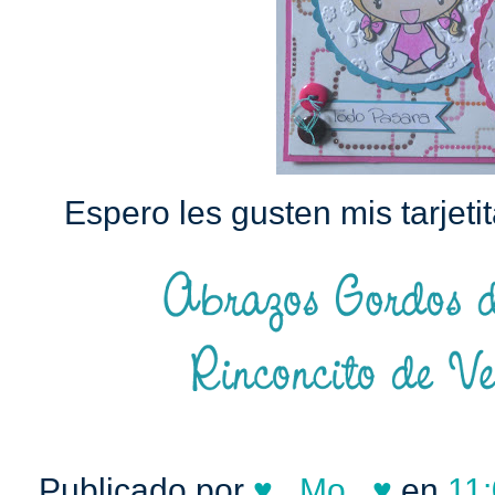
Espero les gusten mis tarjet
Publicado por
♥...Mo...♥
en
11: