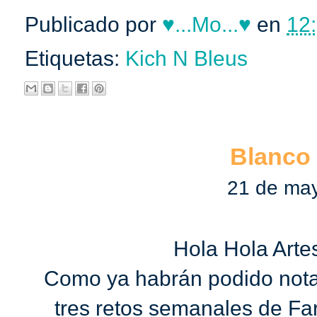
Publicado por
♥...Mo...♥
en
12:
Etiquetas:
Kich N Bleus
Blanco
21 de ma
Hola Hola Arte
Como ya habrán podido notar
tres retos semanales de F