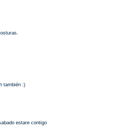
costuras.
h también :)
sabado estare contigo