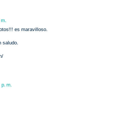
. m.
tos!!! es maravilloso.
n saludo.
m/
 p. m.