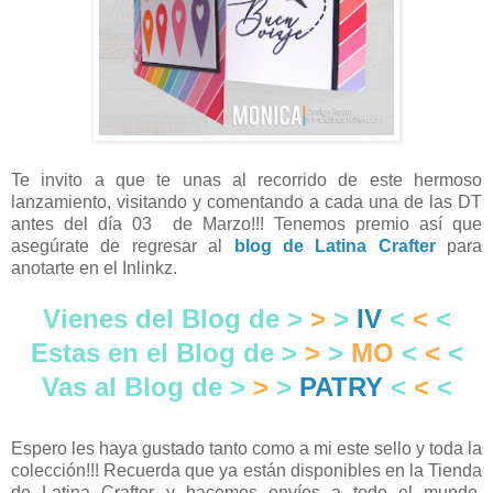
Te invito a que te unas al recorrido de este hermoso
lanzamiento, visitando y comentando a cada una de las DT
antes del día 03 de Marzo!!! Tenemos premio así que
asegúrate de regresar al
blog de Latina Crafter
para
anotarte en el Inlinkz.
Vienes del Blog de >
>
>
IV
<
<
<
Estas en el Blog de >
>
>
MO
<
<
<
Vas al Blog de >
>
>
PATRY
<
<
<
Espero les haya gustado tanto como a mi este sello y toda la
colección!!! Recuerda que ya están disponibles en la Tienda
de Latina Crafter y hacemos envíos a todo el mundo,