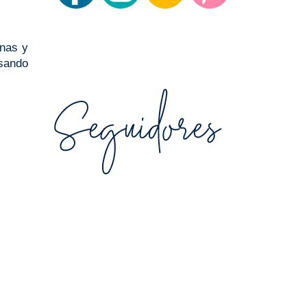
enas y
sando