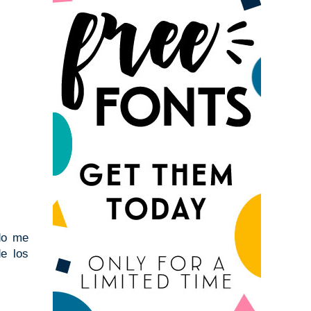
ndo me
de los