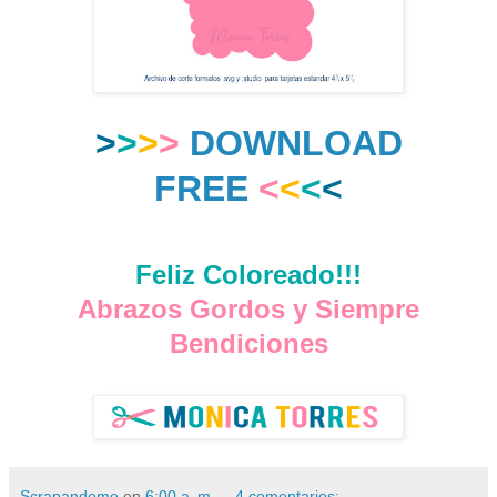
>
>
>
>
DOWNLOAD
FREE
<
<
<
<
Feliz Coloreado!!!
Abrazos Gordos y Siempre
Bendiciones
Scrapandome
en
6:00 a. m.
4 comentarios: