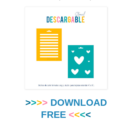
>
>
>
>
DOWNLOAD
FREE
<
<
<
<