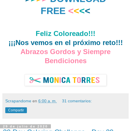
FREE
<
<
<
<
Feliz Coloreado!!!
¡¡¡Nos vemos en el próximo reto!!!
Abrazos Gordos y Siempre
Bendiciones
Scrapandome
en
6:00 a. m.
31 comentarios:
Compartir
29 de julio de 2020