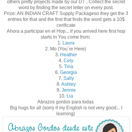
others pretty projects made by our DT , Collect the secret
word by finding the secret letter on every post.
Prize: AN INDIAN CRAFT Supply Packageso they get the 3
entries for that and the first that finds the word gets a 10$
cerificate
Ahora a participar en el Hop... if you arrived here first hop
starts in You come from:
1.
Laura
2. Mo (You´re Here)
3.
Heather
4.
Cely
5.
Tina
6.
Georgia
7.
Sally
8.
Ashley
9.
Jennie
10.
Lia
Abrazos gordos para todas
Big hugs for all (sorry if my English is not very good... I
learning)