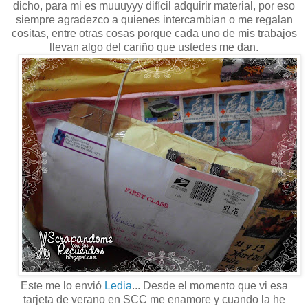
dicho, para mi es muuuyyy difícil adquirir material, por eso
siempre agradezco a quienes intercambian o me regalan
cositas, entre otras cosas porque cada uno de mis trabajos
llevan algo del cariño que ustedes me dan.
Este me lo envió
Ledia
... Desde el momento que vi esa
tarjeta de verano en SCC me enamore y cuando la he