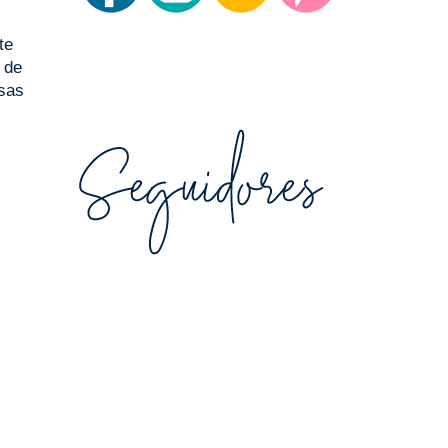
te
 de
osas