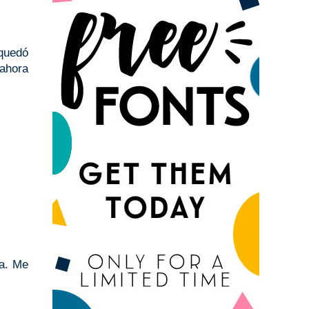
quedó
 ahora
ja. Me