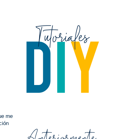
que me
ción