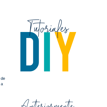
 de
 a