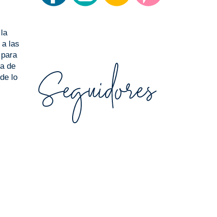
la
 a las
 para
ra de
de lo