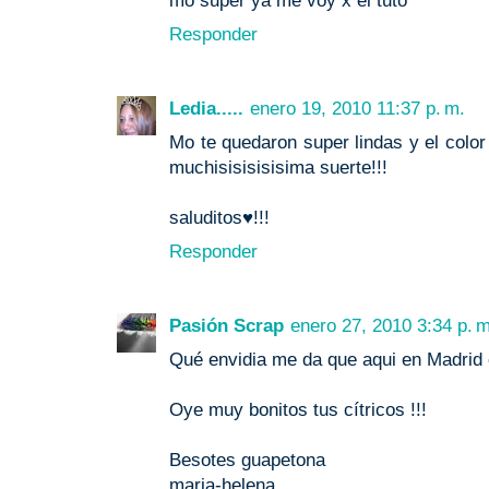
mo super ya me voy x el tuto
Responder
Ledia.....
enero 19, 2010 11:37 p. m.
Mo te quedaron super lindas y el colo
muchisisisisisima suerte!!!
saluditos♥!!!
Responder
Pasión Scrap
enero 27, 2010 3:34 p. m
Qué envidia me da que aqui en Madrid es
Oye muy bonitos tus cítricos !!!
Besotes guapetona
maria-helena