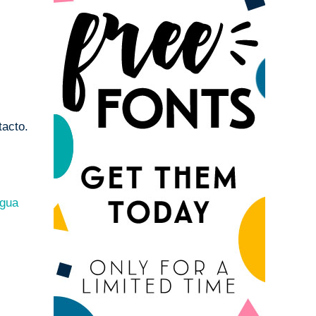
tacto.
igua