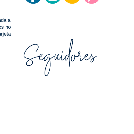
ada a
os no
rjeta