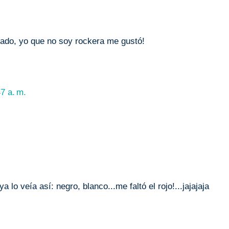
ñado, yo que no soy rockera me gustó!
7 a. m.
lo veía así: negro, blanco...me faltó el rojo!...jajajaja