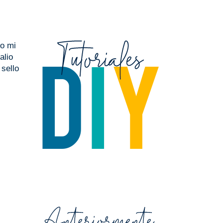
mo mi
alio
 sello