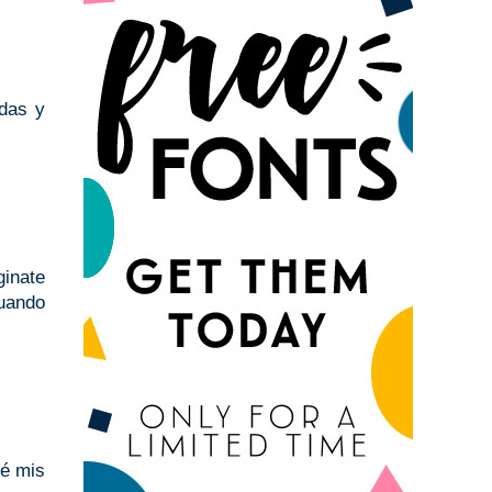
ndas y
ginate
cuando
né mis