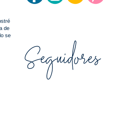
ostré
a de
do se