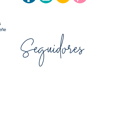
s
eñe