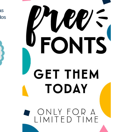
as
dos