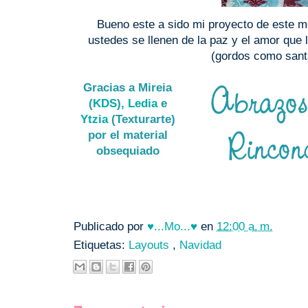
Bueno este a sido mi proyecto de este m
ustedes se llenen de la paz y el amor que 
(gordos como santa
Gracias a Mireia
(
KDS
),
Ledia
e
Ytzia
(Texturarte)
por el material
obsequiado
Publicado por
♥...Mo...♥
en
12:00 a. m.
Etiquetas:
Layouts
,
Navidad