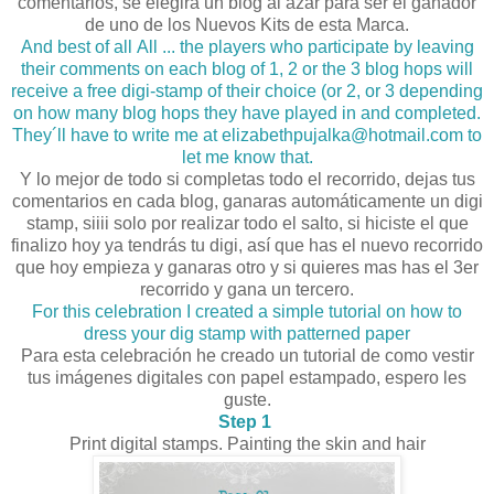
comentarios, se elegirá un blog al azar para ser el ganador
de uno de los Nuevos Kits de esta Marca.
And best of all
All ... the players who participate by leaving
their comments on each blog of 1, 2 or the 3 blog hops will
receive a free digi-stamp of their choice (or 2, or 3 depending
on how many blog hops they have played in and completed.
They´ll have to write me at elizabethpujalka@hotmail.com to
let me know that.
Y lo mejor de todo si completas todo el recorrido, dejas tus
comentarios en cada blog, ganaras automáticamente un digi
stamp, siiii solo por realizar todo el salto, si hiciste el que
finalizo hoy ya tendrás tu digi, así que has el nuevo recorrido
que hoy empieza y ganaras otro y si quieres mas has el 3er
recorrido y gana un tercero.
For this celebration I created a simple tutorial on how to
dress your dig stamp with patterned paper
Para esta celebración he creado un tutorial de como vestir
tus imágenes digitales con papel estampado, espero les
guste.
Step 1
Print digital stamps. Painting the skin and hair