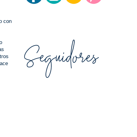
o con
o
as
tros
hace