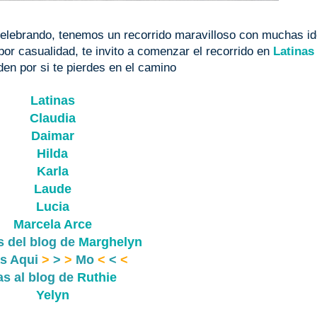
elebrando, tenemos un recorrido maravilloso con muchas i
 por casualidad, te invito a comenzar el recorrido en
Latinas
den por si te pierdes en el camino
Latinas
Claudia
Daimar
Hilda
Karla
Laude
Lucia
Marcela Arce
s del blog de
Marghelyn
as Aqui
>
>
>
Mo
<
<
<
as al blog de
Ruthie
Yelyn