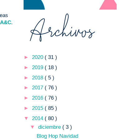
deas
 A&C
.
►
2020
( 31 )
►
2019
( 18 )
►
2018
( 5 )
►
2017
( 76 )
►
2016
( 76 )
►
2015
( 85 )
▼
2014
( 80 )
▼
diciembre
( 3 )
Blog Hop Navidad