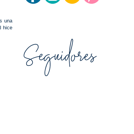
es una
l hice