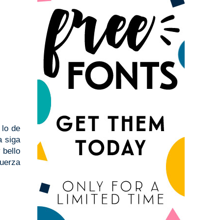
 lo de
a siga
 bello
fuerza