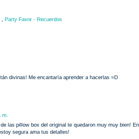
s
,
Party Favor - Recuerdos
stán divinas! Me encantaría aprender a hacerlas =D
. m.
 de las pillow box del original te quedaron muy muy bien! E
estoy segura ama tus detalles!