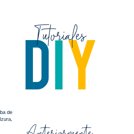
aba de
lzura,