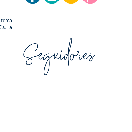
 tema
's, la