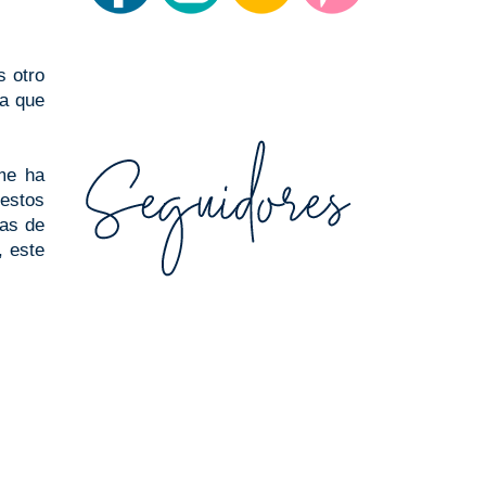
s otro
la que
me ha
 estos
as de
, este