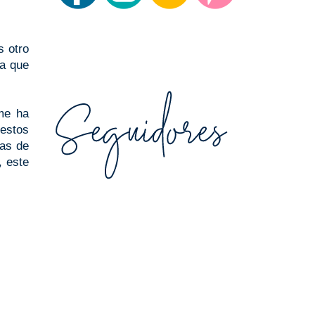
s otro
la que
me ha
 estos
as de
, este