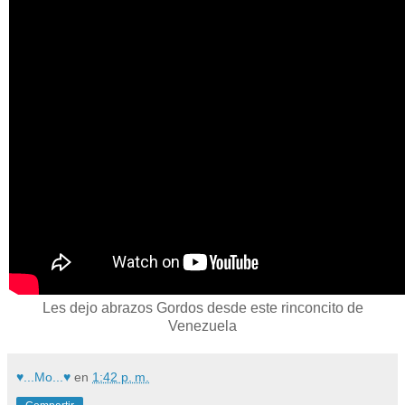
Les dejo abrazos Gordos desde este rinconcito de
Venezuela
♥...Mo...♥
en
1:42 p. m.