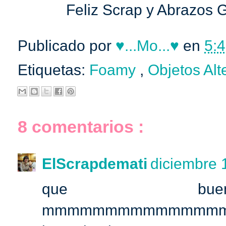
Feliz Scrap y Abrazos
Publicado por
♥...Mo...♥
en
5:4
Etiquetas:
Foamy
,
Objetos Alt
8 comentarios :
ElScrapdemati
diciembre 
que buena
mmmmmmmmmmmmmmm