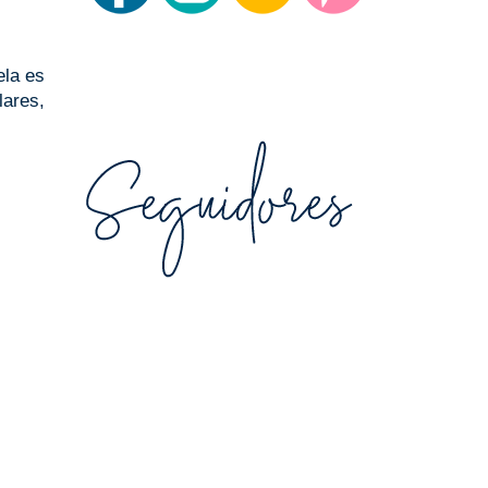
ela es
lares,