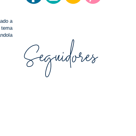
cado a
 tema
ándola