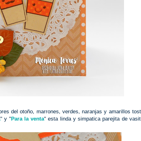
ores del otoño, marrones, verdes, naranjas y amarillos tos
a
" y "
Para la venta
" esta linda y simpatica parejita de vasi