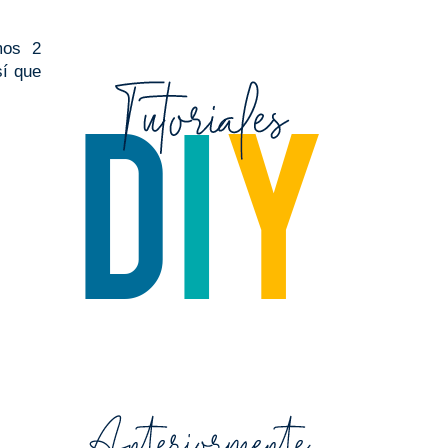
mos 2
sí que