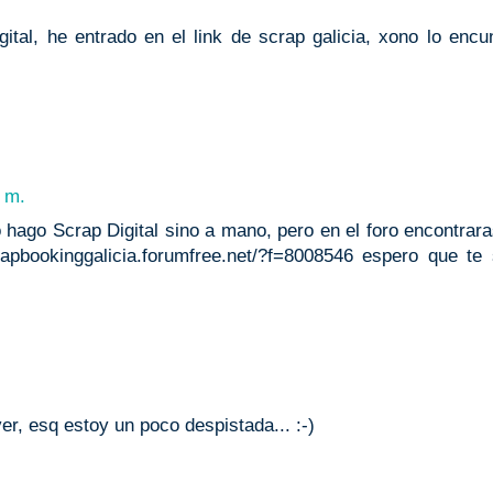
ital, he entrado en el link de scrap galicia, xono lo encu
. m.
o hago Scrap Digital sino a mano, pero en el foro encontrar
crapbookinggalicia.forumfree.net/?f=8008546 espero que te 
ver, esq estoy un poco despistada... :-)