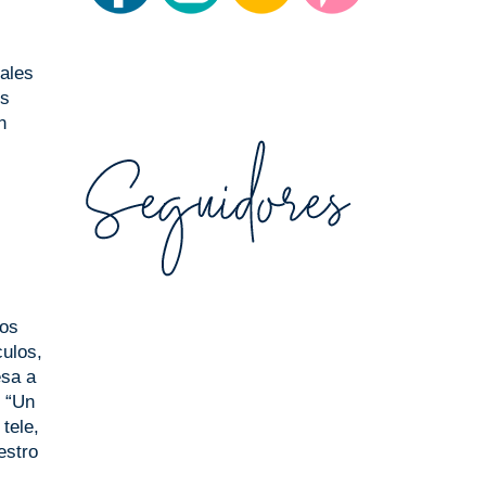
ales
os
n
los
culos,
esa a
o “Un
tele,
estro