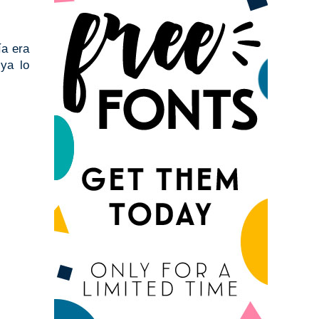
ía era
 ya lo