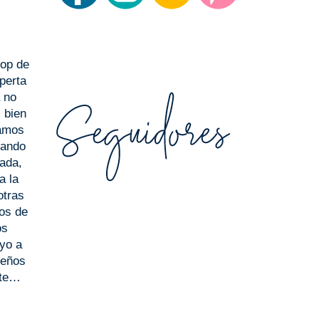
rop de
xperta
 no
i bien
ramos
uando
ada,
a la
otras
mos de
os
yo a
seños
ste…