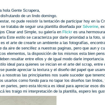
a hola Gente Scrapera,
 disfrutando de un lindo domingo.
star, no pude resistir la tentación de participar hoy en la C
 se trataba de seguir una plantilla diseñada por
Séverine
, e
ajos Clear and Simple, su galería en
Flickr
es una hermosura
arla Este estilo se caracteriza por darle prioridad a la foto, s
es el arte de crearle un ambiente a las fotografías, encont
ue da aire de sencillez a nuestras paginas, pero que aun y c
cos elementos, la disposición de los mismos esta bien pens
eben resaltar entre ellos y de igual modo darle importancia 
tilo ideal para quienes se inician en el arte del scrap, entre 
se puede apreciar la textura y el diseño del papel que usa
s a nosotras las principiantes nos suele suceder que tenem
 usarlos como fondo para no tapar los diseños tan lindos, 
 en partes, pero esta técnica es ideal para apreciar esos di
cá les traigo mi interpretación de la plantilla, espero les gu