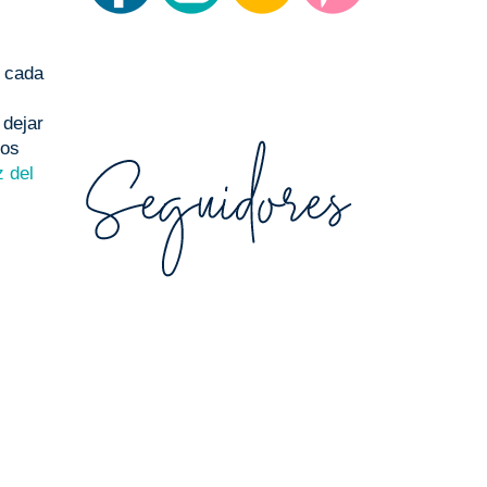
e cada
 dejar
los
 del