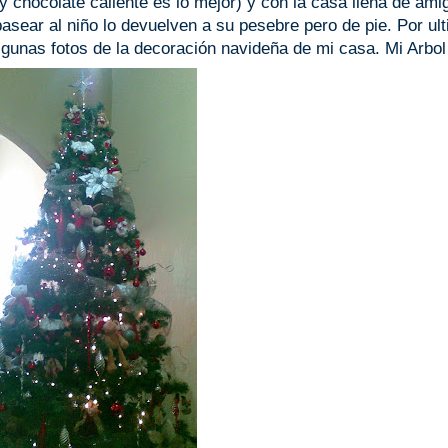
 chocolate caliente es lo mejor) y con la casa llena de ami
pasear al niño lo devuelven a su pesebre pero de pie. Por ul
 algunas fotos de la decoración navideña de mi casa. Mi Arbol