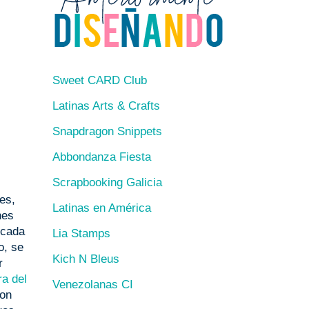
Sweet CARD Club
Latinas Arts & Crafts
Snapdragon Snippets
Abbondanza Fiesta
Scrapbooking Galicia
es,
Latinas en América
nes
 cada
Lia Stamps
o, se
Kich N Bleus
r
a del
Venezolanas CI
con