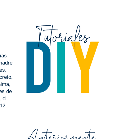
ias
 madre
es,
creto,
nima,
hes de
, el
 12