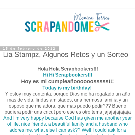
15 de febrero de 2012
Lia Stampz, Algunos Retos y un Sorteo
Hola Hola Scrapbookers!!!
Hi Hi Scrapbookers!!!
Hoy es mi cumpleañoooooosssss!!!
Today is my birthday!
Y estoy muy contenta, porque Dios me ha regalado un año
mas de vida, lindas amistades, una hermosa familia y un
esposo que me adora, que mas puedo pedir??? Bueno
pudiera pedir una cricut pero ese es otro tema jajajajajajaja
And I'm very happy because God has given me another year
of life, nice friends, a beautiful family and a husband who
adores me, what else I can ask?? Well I could ask for a