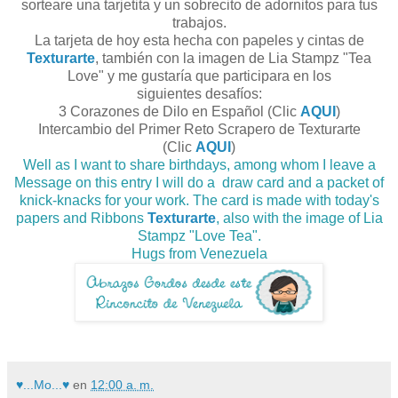
sorteare una tarjetita y un sobrecito de adornitos para tus
trabajos.
La tarjeta de hoy esta hecha con papeles y cintas de
Texturarte
, también con la imagen de Lia Stampz "Tea
Love" y me gustaría que participara en los
siguientes desafíos:
3 Corazones de Dilo en Español (Clic
AQUI
)
Intercambio del Primer Reto Scrapero de Texturarte
(Clic
AQUI
)
Well as I want to share birthdays, among whom I leave a
Message on this entry I will do a draw card and a packet of
knick-knacks for your work. The card is made with today's
papers and Ribbons
Texturarte
, also with the image of Lia
Stampz "Love Tea".
Hugs from Venezuela
♥...Mo...♥
en
12:00 a. m.