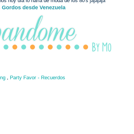
os hoy dia lo haria de moda de los 80's jajajaja
 Gordos desde Venezuela
ing
,
Party Favor - Recuerdos