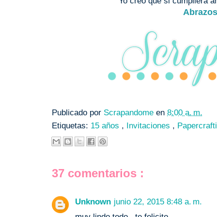
Yo creo que si cumpliera añ
Abrazos
Publicado por
Scrapandome
en
8:00 a. m.
Etiquetas:
15 años
,
Invitaciones
,
Papercraft
37 comentarios :
Unknown
junio 22, 2015 8:48 a. m.
muy lindo todo...te felicito