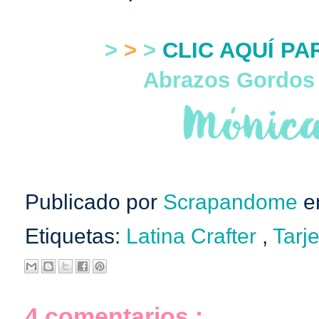
>
>
>
CLIC AQUÍ PA
Abrazos Gordos
Publicado por
Scrapandome
e
Etiquetas:
Latina Crafter
,
Tarj
4 comentarios :