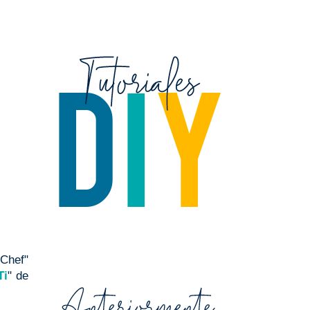
 Chef"
Ti
" de