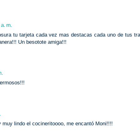
 a. m.
ra tu tarjeta cada vez mas destacas cada uno de tus tra
nera!!! Un besotote amiga!!!
m.
ermosos!!!
.
 muy lindo el cocineritoooo, me encantó Moni!!!!