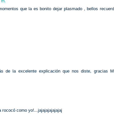
. m.
momentos que la es bonito dejar plasmado , bellos recuer
ás de la excelente explicación que nos diste, gracias M
 rococó como yo!...jajajajajajajaj