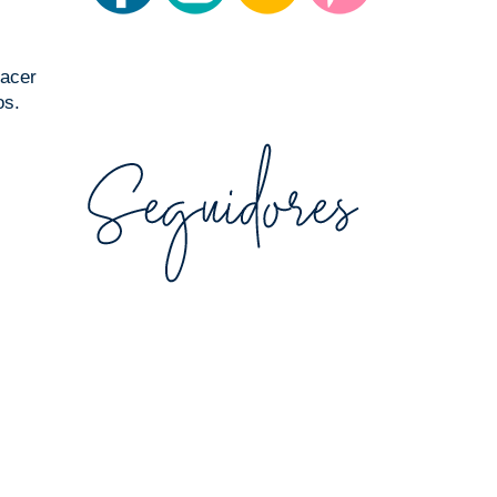
hacer
os.