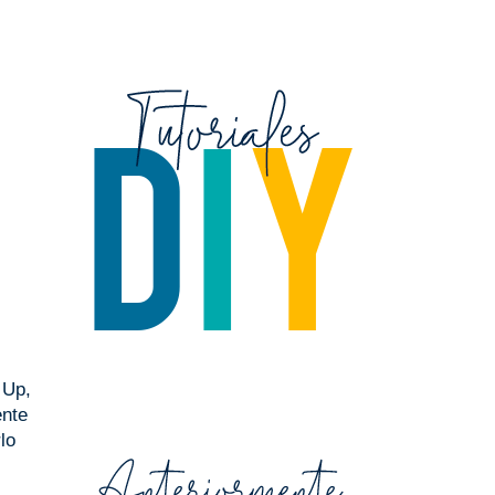
 Up,
ente
lo