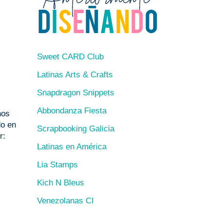
Sweet CARD Club
Latinas Arts & Crafts
Snapdragon Snippets
Abbondanza Fiesta
nos
do en
Scrapbooking Galicia
r:
Latinas en América
Lia Stamps
Kich N Bleus
Venezolanas CI