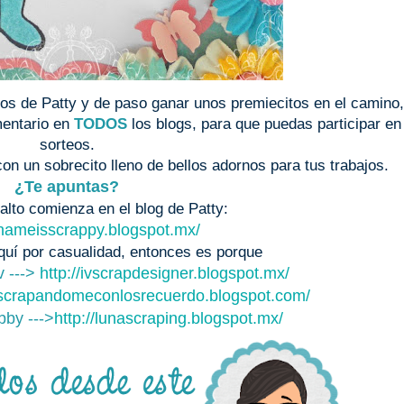
ños de Patty y de paso ganar unos premiecitos en el camino,
omentario en
TODOS
los blogs, para que puedas participar en
sorteos.
con un sobrecito lleno de bellos adornos para tus trabajos.
¿Te apuntas?
lto comienza en el blog de Patty:
ynameisscrappy.blogspot.mx/
aquí por casualidad, entonces es porque
 --->
http://ivscrapdesigner.blogspot.mx/
//scrapandomeconlosrecuerdo.blogspot.com/
bby --->
http://lunascraping.blogspot.mx/