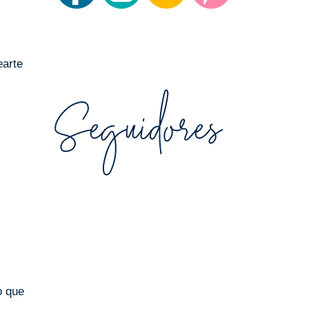
earte
o que