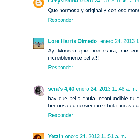
CecyMedina
enero 24, 2013 11:40 a. m
Que hermosa y original y con ese mens
Responder
Lore Harris Olmedo
enero 24, 2013 1
Ay Mooooo que preciosura, me encan
increiblemente bella!!!
Responder
scra's 4,40
enero 24, 2013 11:48 a. m.
hay que bello chula inconfundible tu 
hermosa como siempre chula puras cos
Responder
Yetzin
enero 24, 2013 11:51 a. m.