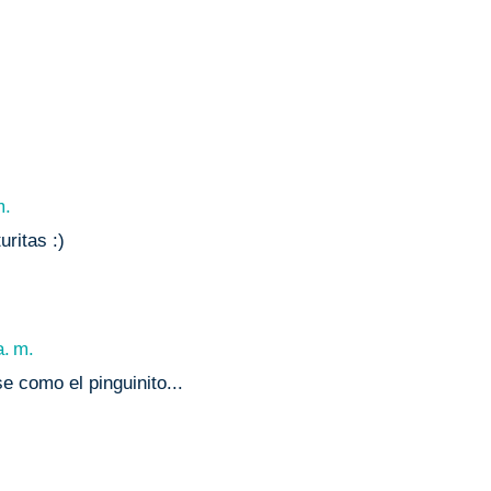
m.
ritas :)
a. m.
e como el pinguinito...