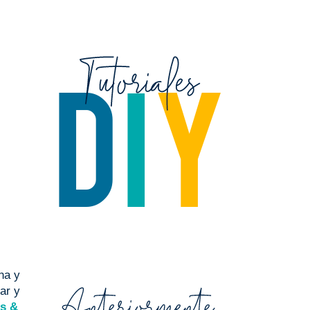
na y
ar y
ts &