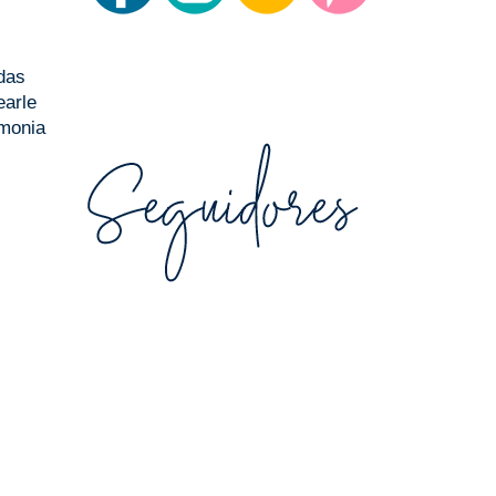
odas
earle
emonia