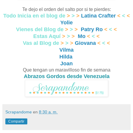
Te dejo el orden del salto por si te pierdes:
Todo Inicia en el blog de
>
>
>
Latina Crafter
<
<
<
Yolie
Vienes del Blog de
>
>
>
Patry Ro
<
<
<
Estas Aquí
>
>
>
Mo
<
<
<
Vas al Blog de
>
>
>
Giovana
<
<
<
Vilma
Hilda
Joan
Que tengan un maravilloso fin de semana
Abrazos Gordos desde Venezuela
Scrapandome
en
8:30 a. m.
Compartir