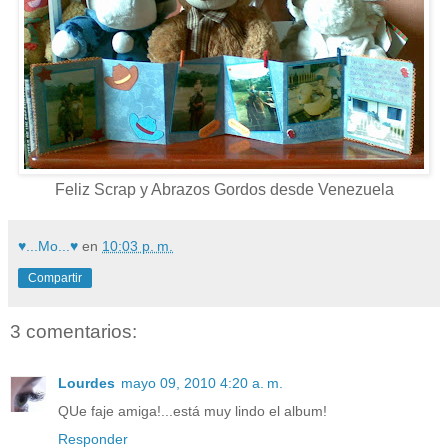
Feliz Scrap y Abrazos Gordos desde Venezuela
♥...Mo...♥
en
10:03 p. m.
Compartir
3 comentarios:
Lourdes
mayo 09, 2010 4:20 a. m.
QUe faje amiga!...está muy lindo el album!
Responder